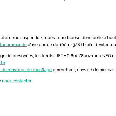
eforme suspendue, l’opérateur dispose d’une boîte à bouton 
diocommande
d’une portée de 100m (328 ft) afin d’éviter 
age de personnes, les treuils LIFTHO 600/800/1000 NEO nor
ute
.
e de renvoi ou de mouflage
permettant, dans ce dernier cas d
de
nous contacter
.