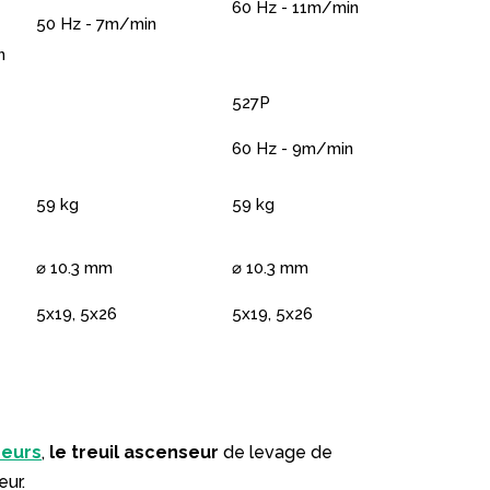
60 Hz - 11m/min
50 Hz - 7m/min
n
527P
60 Hz - 9m/min
59 kg
59 kg
⌀ 10.3 mm
⌀ 10.3 mm
5x19, 5x26
5x19, 5x26
eurs
,
le treuil ascenseur
de levage de
eur.