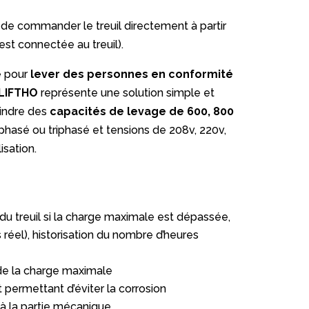
de commander le treuil directement à partir
est connectée au treuil).
e pour
lever des personnes en conformité
 LIFTHO
représente une solution simple et
indre des
capacités de levage de 600, 800
asé ou triphasé et tensions de 208v, 220v,
isation.
 du treuil si la charge maximale est dépassée,
éel), historisation du nombre d’heures
e la charge maximale
t permettant d’éviter la corrosion
 à la partie mécanique