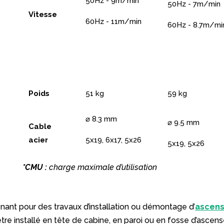
50Hz - 9m/min
50Hz - 7m/min
Vitesse
60Hz - 11m/min
60Hz - 8.7m/mi
Poids
51 kg
59 kg
⌀ 8.3 mm
⌀ 9.5 mm
Cable
acier
5x19, 6x17, 5x26
5x19, 5x26
*CMU :
charge maximale d’utilisation
nant pour des travaux d’installation ou démontage d’
ascens
tre installé en tête de cabine, en paroi ou en fosse d’ascens