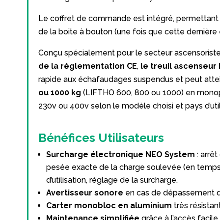
Le coffret de commande est intégré, permettant 
de la boite à bouton (une fois que cette dernière 
Conçu spécialement pour le secteur ascensorist
de la réglementation CE
,
le treuil ascenseur
rapide aux échafaudages suspendus et peut atte
ou 1000 kg
(LIFTHO 600, 800 ou 1000) en monoph
230v ou 400v selon le modèle choisi et pays d’util
Bénéfices Utilisateurs
Surcharge électronique NEO System
: arrêt
pesée exacte de la charge soulevée (en temps r
d’utilisation, réglage de la surcharge.
Avertisseur sonore
en cas de dépassement d
Carter monobloc en aluminium
très résistan
Maintenance simplifiée
grâce à l’accès facile