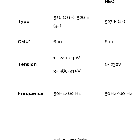
NEO
526 C (1~), 526 E
Type
527 F (1~)
(3~)
CMU*
600
800
1~ 220-240V
Tension
1~ 230V
3~ 380-415V
Fréquence
50Hz/60 Hz
50Hz/60 Hz