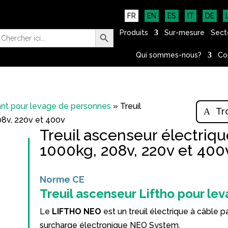
FR
EN
ES
IT
DE
Search Button
earch
Produits
Sur-mesure
Secte
r:
Qui sommes-nous?
Co
sant pour levage de personnes
»
Treuil
Tr
8v, 220v et 400v
Treuil ascenseur électri
1000kg, 208v, 220v et 400
Norme CE
Treuil ascenseur Liftho pour le
Le
LIFTHO NEO
est un treuil électrique à câble
surcharge électronique NEO System.