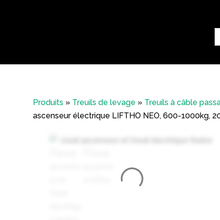
S
fo
Produits
»
Treuils de levage
»
Treuils à câble pas
ascenseur électrique LIFTHO NEO, 600-1000kg, 20