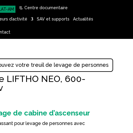
📃 Centre documentaire
LAT-AM
urs d’activité
SAV et supports
Actualités
ntact
ouvez votre treuil de levage de personnes
que LIFTHO NEO, 600-
v
vage de cabine d’ascenseur
 passant pour levage de personnes avec