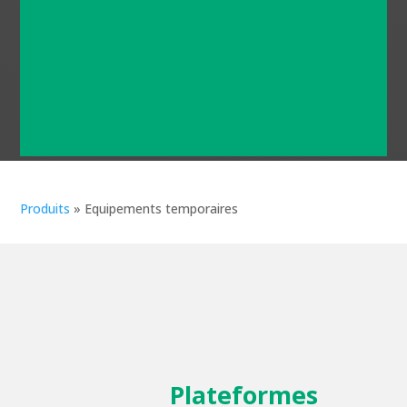
Des produits élaborés novateurs
pour permettre la meilleure
adaptabilité aux enjeux du
Batiment
Produits
»
Equipements temporaires
Plateformes