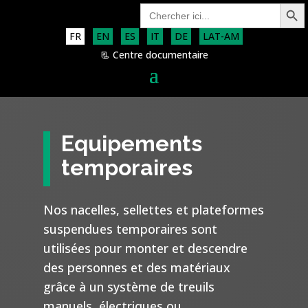
Search Button
Search
for:
FR
EN
ES
IT
DE
LAT-AM
📃 Centre documentaire
Equipements
temporaires
Nos nacelles, sellettes et plateformes
suspendues temporaires sont
utilisées pour monter et descendre
des personnes et des matériaux
grâce à un système de treuils
manuels, électriques ou