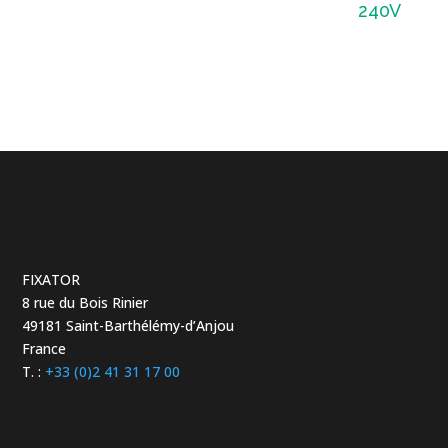
240V
FIXATOR
8 rue du Bois Rinier
49181 Saint-Barthélémy-d’Anjou
France
T. :
+33 (0)2 41 31 17 00