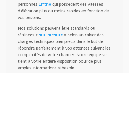
personnes
Liftho
qui possèdent des vitesses
d’élévation plus ou moins rapides en fonction de
vos besoins.
Nos solutions peuvent être standards ou
réalisées «
sur-mesure
» selon un cahier des
charges techniques bien précis dans le but de
répondre parfaitement à vos attentes suivant les
complexités de votre chantier. Notre équipe se
tient à votre entière disposition pour de plus
amples informations si besoin.
Gamme produits Fixator pour le
Secteur Ascensoriste (levage de
personnes): Treuils, Antichutes,
Plateforme False Car et Poulies