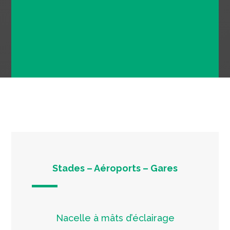
pour permettre la meilleure
adaptabilité aux enjeux du
secteur des infrastuctures
Stades – Aéroports – Gares
Nacelle à mâts d’éclairage