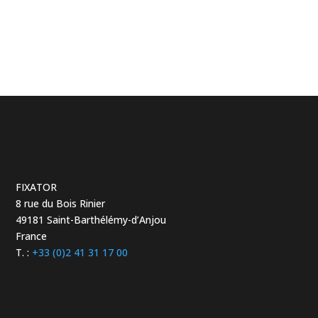
Securichu
modulaire
te 600-
Moduleco
800-1000-
2000 kg
FIXATOR
8 rue du Bois Rinier
49181 Saint-Barthélémy-d’Anjou
France
T. :
+33 (0)2 41 31 17 00