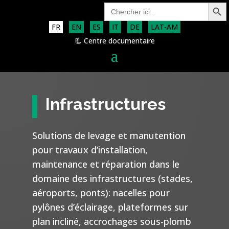
Search Button
Search
for:
FR
EN
ES
IT
DE
LAT-AM
📃 Centre documentaire
Infrastructures
Solutions de levage et manutention
pour travaux d’installation,
maintenance et réparation dans le
domaine des infrastructures (stades,
aéroports, ponts): nacelles pour
pylônes d’éclairage, plateformes sur
plan incliné, accrochages sous-plomb