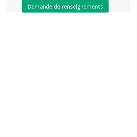
Demande de renseignements
Gamme produits Fixator Secteur des
Infrastructures
Console
sous-
Coffrets
plomb
de
Antichute
command
s
e
Securisto
Gyrostop
p
600/800/
1000