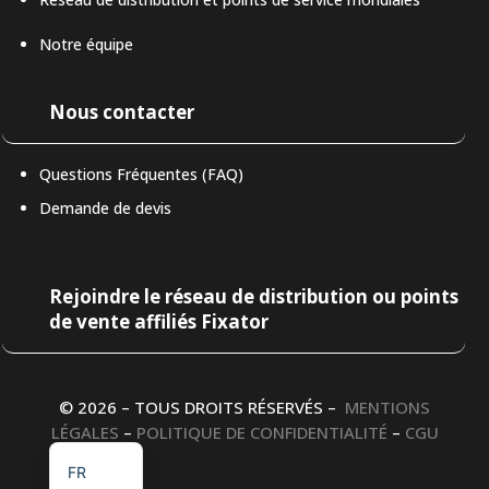
Notre équipe
Nous contacter
Questions Fréquentes (FAQ)
Demande de devis
LAT-AM
Rejoindre le réseau de distribution ou points
de vente affiliés Fixator
DE
IT
ES
© 2026 – TOUS DROITS RÉSERVÉS –
MENTIONS
LÉGALES
–
POLITIQUE DE CONFIDENTIALITÉ
–
CGU
EN
FR