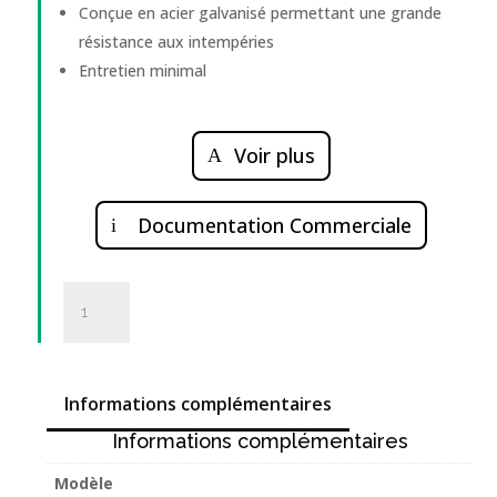
Conçue en acier galvanisé permettant une grande
résistance aux intempéries
Entretien minimal
Voir plus
Documentation Commerciale
quantité
de
Console
sous-
plomb
Informations complémentaires
Informations complémentaires
Modèle