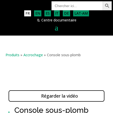
Search Button
Search
for:
FR
EN
ES
IT
DE
LAT-AM
📃 Centre documentaire
Produits
»
Accrochage
»
Console sous-plomb
Régarder la vidéo
Console sous-plomb