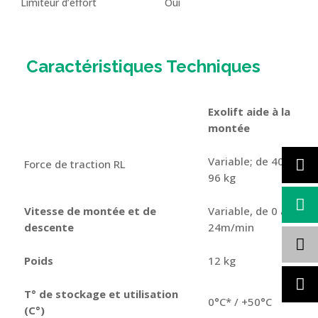
Limiteur d’effort
Oui
Caractéristiques Techniques
Exolift aide à la
montée
Variable; de 40 à
Force de traction RL
96 kg
Vitesse de montée et de
Variable, de 0 à
descente
24m/min
Poids
12 kg
T° de stockage et utilisation
0°C* / +50°C
(C°)