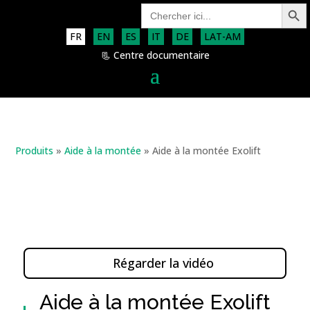
Search Button
Search
for:
FR
EN
ES
IT
DE
LAT-AM
📃 Centre documentaire
Produits
»
Aide à la montée
»
Aide à la montée Exolift
Régarder la vidéo
Aide à la montée Exolift