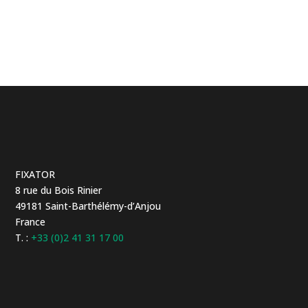
FIXATOR
8 rue du Bois Rinier
49181 Saint-Barthélémy-d’Anjou
France
T. :
+33 (0)2 41 31 17 00