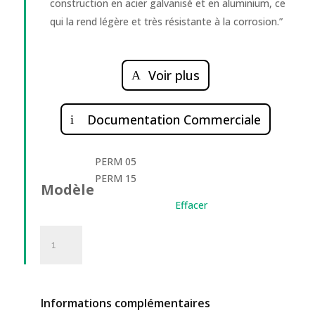
construction en acier galvanisé et en aluminium, ce
qui la rend légère et très résistante à la corrosion.”
Voir plus
Documentation Commerciale
PERM 05
PERM 15
Modèle
Effacer
quantité
de
Plateformes
suspendues
permanentes
Informations complémentaires
PERM