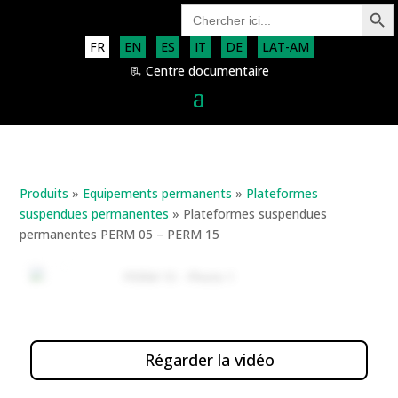
Search Button
Search
for:
FR
EN
ES
IT
DE
LAT-AM
📃 Centre documentaire
Produits
»
Equipements permanents
»
Plateformes
suspendues permanentes
»
Plateformes suspendues
permanentes PERM 05 – PERM 15
Régarder la vidéo