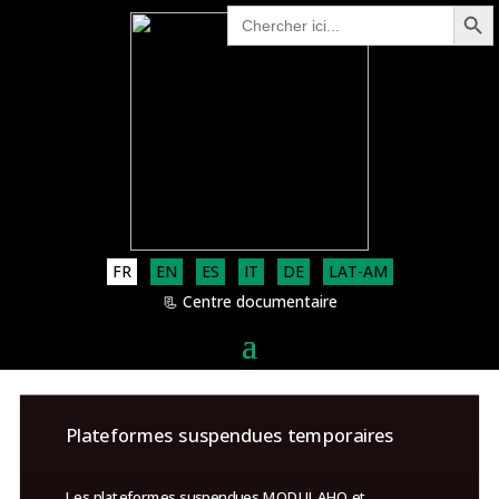
Search Button
Search
for:
FR
EN
ES
IT
DE
LAT-AM
📃 Centre documentaire
Plateformes suspendues temporaires
Les plateformes suspendues MODULAHO et