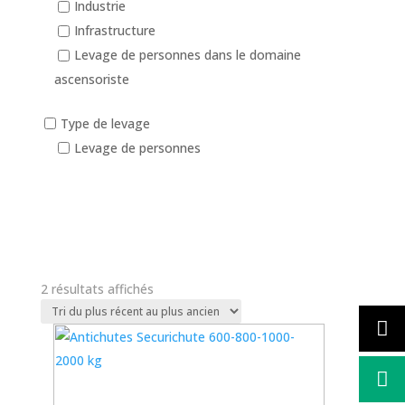
Industrie
Infrastructure
Levage de personnes dans le domaine
ascensoriste
Type de levage
Levage de personnes
Trié
2 résultats affichés
In stock
du
plus
Catégories de produits
+
récent
au
plus