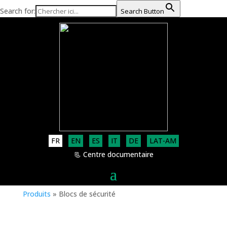
Search for:
Search Button
FR
EN
ES
IT
DE
LAT-AM
📃 Centre documentaire
Produits
»
Blocs de sécurité