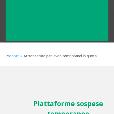
Prodotti innovativi sviluppati per
consentire la migliore
adattabilità alle sfide dell'Edilizia
Prodotti
»
Attrezzature per lavori temporanei in quota
Piattaforme sospese
temporanee