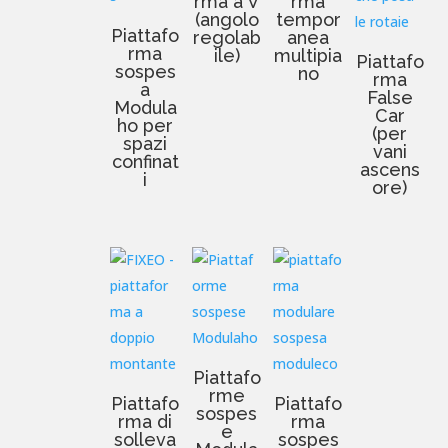
rma a V
rma
(angolo
tempor
Piattafo
regolab
anea
rma
ile)
multipia
Piattafo
sospes
no
rma
a
False
Modula
Car
ho per
(per
spazi
vani
confinat
ascens
i
ore)
Piattafo
rme
Piattafo
Piattafo
sospes
rma di
rma
e
solleva
sospes