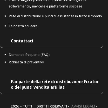
sollevamento, navicelle e piattaforme sospese
Rete di distribuzione e punti di assistenza in tutto il mondo
La nostra squadra
Contattaci
Domande frequenti (FAQ)
Richiesta di preventivo
LAT-AM
Far parte della rete di distribuzione Fixator
o dei punti vendita affiliati
DE
ES
EN
2026 - TUTTI I DIRITTI RISERVATI -
AVVISI LEGALI
-