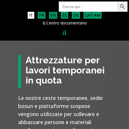
Search Button
Search
for:
IT
FR
EN
ES
DE
LAT-AM
📃Centro documentario
Attrezzature per
lavori temporanei
in quota
Le nostre ceste temporanee, sedie
bosun e piattaforme sospese
vengono utilizzate per sollevare e
abbassare persone e materiali