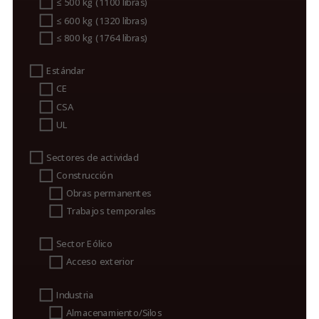
≤ 500 kg (1100 libras)
≤ 600 kg (1320 libras)
≤ 800 kg (1764 libras)
Estándar
CE
CSA
UL
Sectores de actividad
Construcción
Obras permanentes
Trabajos temporales
Sector Eólico
Acceso exterior
Industria
Almacenamiento/Silos