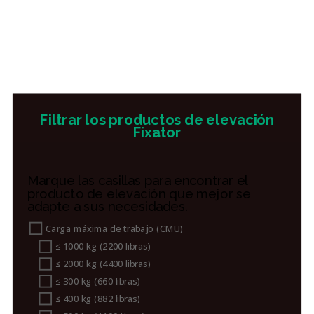
Filtrar los productos de elevación
Fixator
Marque las casillas para encontrar el
producto de elevación que mejor se
adapte a sus necesidades.
Carga máxima de trabajo (CMU)
≤ 1000 kg (2200 libras)
≤ 2000 kg (4400 libras)
≤ 300 kg (660 libras)
≤ 400 kg (882 libras)