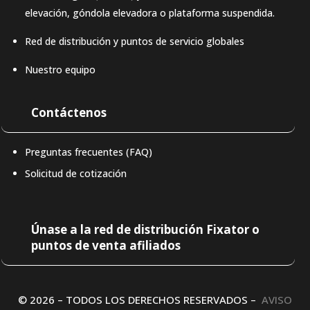
elevación, góndola elevadora o plataforma suspendida.
Red de distribución y puntos de servicio globales
Nuestro equipo
Contáctenos
Preguntas frecuentes (FAQ)
Solicitud de cotización
DE
Únase a la red de distribución Fixator o
puntos de venta afiliados
IT
ES
EN
© 2026 – TODOS LOS DERECHOS RESERVADOS –
AVISO