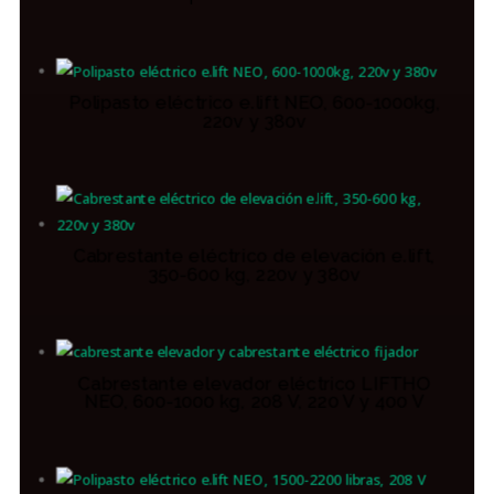
Polipasto eléctrico e.lift NEO, 600-1000kg,
220v y 380v
Cabrestante eléctrico de elevación e.lift,
350-600 kg, 220v y 380v
Cabrestante elevador eléctrico LIFTHO
NEO, 600-1000 kg, 208 V, 220 V y 400 V