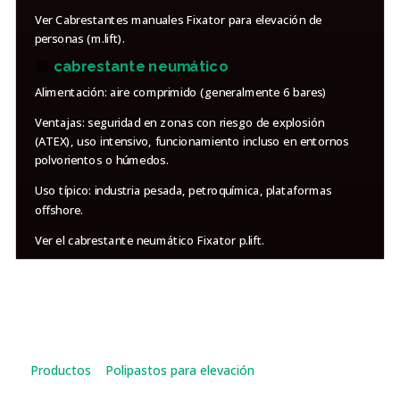
Ver Cabrestantes manuales Fixator para elevación de
personas (m.lift).
🟥
cabrestante neumático
Alimentación: aire comprimido (generalmente 6 bares)
Ventajas: seguridad en zonas con riesgo de explosión
(ATEX), uso intensivo, funcionamiento incluso en entornos
polvorientos o húmedos.
Uso típico: industria pesada, petroquímica, plataformas
offshore.
Ver el cabrestante neumático Fixator p.lift.
Productos
»
Polipastos para elevación
»
Polipastos de
cable pasante para elevar personas