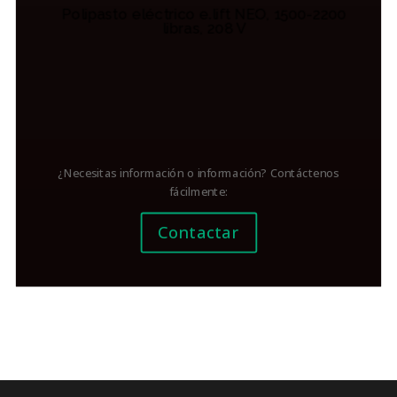
Polipasto eléctrico e.lift NEO, 1500-2200
libras, 208 V
¿Necesitas información o información? Contáctenos
fácilmente:
Contactar