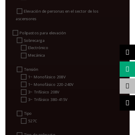
Elevación de personas en el sector de los
ascensores
Polipastos para elevación
Sobrecarga
Electrónico
Mecánica
Tensión
1~ Monofásico 208V
1~ Monofásico 220-240V
3~ Trifásico 208V
3~ Trifásico 380-415V
Tipo
527C
Tipo de polipasto