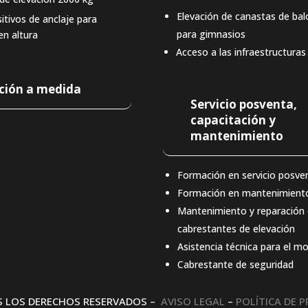
Elevación de canastas de ba
itivos de anclaje para
para gimnasios
en altura
Acceso a las infraestructuras
ción a medida
Servicio posventa,
capacitación y
mantenimiento
Formación en servicio posve
Formación en mantenimient
Mantenimiento y reparación
cabrestantes de elevación
Asistencia técnica para el m
Cabrestante de seguridad
S LOS DERECHOS RESERVADOS –
AVISO LEGAL
–
POLÍTICA DE P