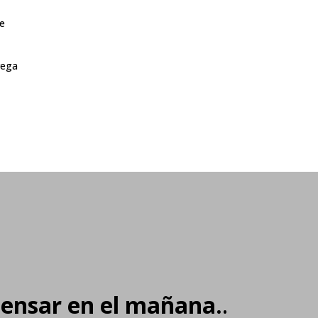
de
rega
pensar en el mañana.
.