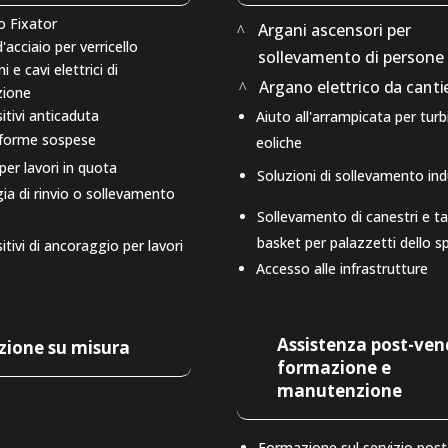
o Fixator
Argani ascensori per
'acciaio per verricello
sollevamento di persone
 e cavi elettrici di
Argano elettrico da canti
zione
itivi anticaduta
Aiuto all'arrampicata per turb
aforme sospese
eoliche
per lavori in quota
Soluzioni di sollevamento ind
ia di rinvio o sollevamento
Sollevamento di canestri e ta
basket per palazzetti dello s
itivi di ancoraggio per lavori
Accesso alle infrastrutture
Assistenza post-ven
zione su misura
formazione e
manutenzione
Formazione sul servizio post