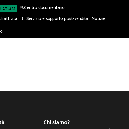
📃Centro documentario
LAT-AM
di attività
Servizio e supporto post-vendita
Notizie
to
ità
Chi siamo?