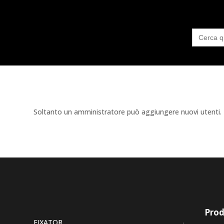
Search
for:
Soltanto un amministratore può aggiungere nuovi utenti.
Prod
FIXATOR