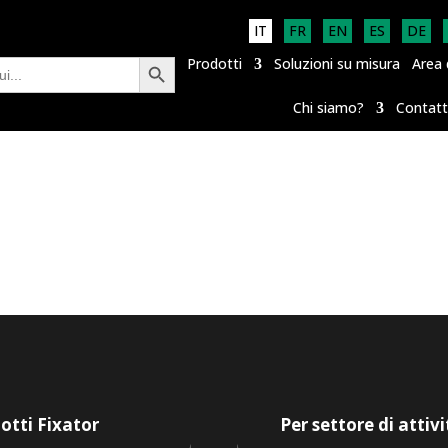
IT
FR
EN
ES
DE
Search Button
Prodotti
Soluzioni su misura
Area 
Chi siamo?
Contat
otti Fixator
Per settore di attiv