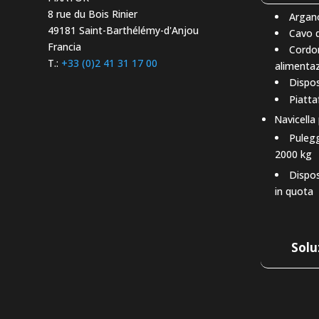
8 rue du Bois Rinier
Argan
49181 Saint-Barthélémy-d'Anjou
Cavo d
Francia
Cordoni
T.:
+33 (0)2 41 31 17 00
alimenta
Dispos
Piatt
Navicella 
Pulegg
2000 kg
Dispos
in quota
Solu