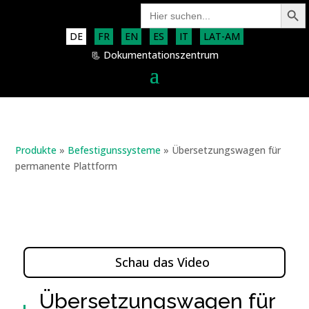
Search Button
Search
for:
DE
FR
EN
ES
IT
LAT-AM
📃 Dokumentationszentrum
Produkte
»
Befestigunssysteme
»
Übersetzungswagen für
permanente Plattform
Schau das Video
Übersetzungswagen für