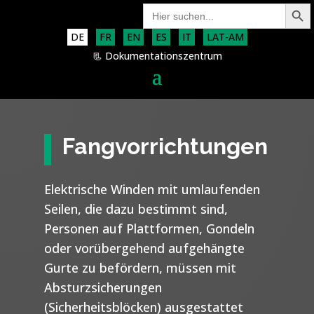
Search Button
Search
for:
DE
FR
EN
ES
IT
LAT-AM
📃 Dokumentationszentrum
Fangvorrichtungen
Elektrische Winden mit umlaufenden
Seilen, die dazu bestimmt sind,
Personen auf Plattformen, Gondeln
oder vorübergehend aufgehängte
Gurte zu befördern, müssen mit
Absturzsicherungen
(Sicherheitsblöcken) ausgestattet