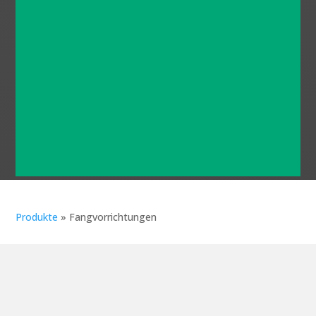
Mass angefertigt
Innovative Produkte, die
entwickelt wurden, um die beste
Anpassungsfähigkeit an die
Herausforderungen des
Bauwesens zu ermöglichen
Produkte
»
Fangvorrichtungen