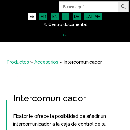
Botón de bú
Buscar:
ES
FR
EN
IT
DE
LAT-AM
📃 Centro documental
Productos
»
Accesorios
»
Intercomunicador
Intercomunicador
Fixator le ofrece la posibilidad de añadir un
intercomunicador a la caja de control de su