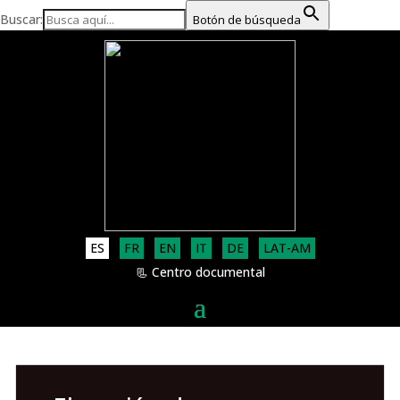
Buscar:
Botón de búsqueda
ES
FR
EN
IT
DE
LAT-AM
📃 Centro documental