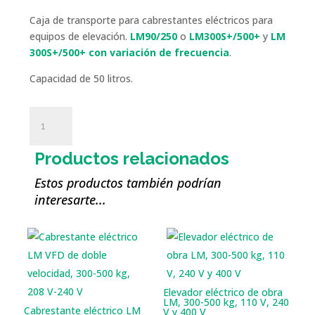
Caja de transporte para cabrestantes eléctricos para
equipos de elevación.
LM90/250
o
LM300S+/500+
y
LM
300S+/500+ con variación de frecuencia
.
Capacidad de 50 litros.
Coffre
Demander un devis
de
transport
Productos relacionados
pour
treuils
Estos productos también podrían
LM
interesarte...
cantidad
Elevador eléctrico de obra
LM, 300-500 kg, 110 V, 240
Cabrestante eléctrico LM
V y 400 V