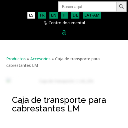
Botón de bú
Buscar:
ES
FR
EN
IT
DE
LAT-AM
📃 Centro documental
Productos
»
Accesorios
»
Caja de transporte para
cabrestantes LM
Caja de transporte para
cabrestantes LM