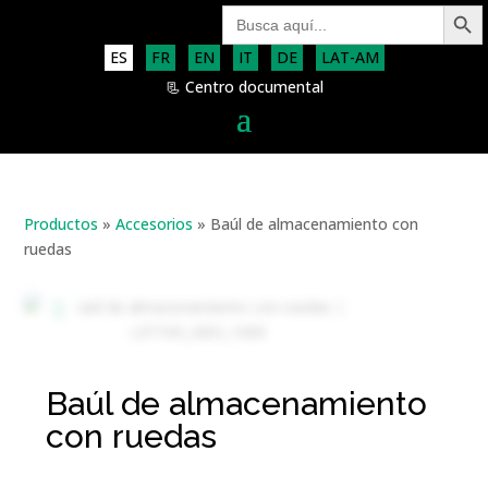
Botón de bú
Buscar:
ES
FR
EN
IT
DE
LAT-AM
📃 Centro documental
Productos
»
Accesorios
»
Baúl de almacenamiento con
ruedas
Baúl de almacenamiento
con ruedas