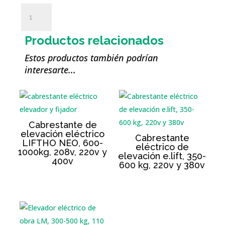
Malle
de
rangement
Productos relacionados
sur
roues
Estos productos también podrían
cantidad
interesarte...
Cabrestante de
elevación eléctrico
Cabrestante
LIFTHO NEO, 600-
eléctrico de
1000kg, 208v, 220v y
elevación e.lift, 350-
400v
600 kg, 220v y 380v