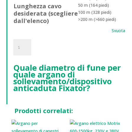
Lunghezza cavo
50 m (164 piedi)
desiderata (scegliere
100 m (328 piedi)
>200 m (>660 piedi)
dall'elenco)
Svuota
Câble
Acier
quantità
Quale diametro di fune per
quale argano di
sollevamento/dispositivo
anticaduta Fixator?
Prodotti correlati: