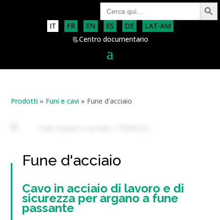
Search Button
Search
for:
IT
FR
EN
ES
DE
LAT-AM
📃Centro documentario
Prodotti
»
Funi e cavi
»
Fune d'acciaio
Fune d'acciaio
Cavo in acciaio di lavoro e di
sicurezza per argano a fune
passante