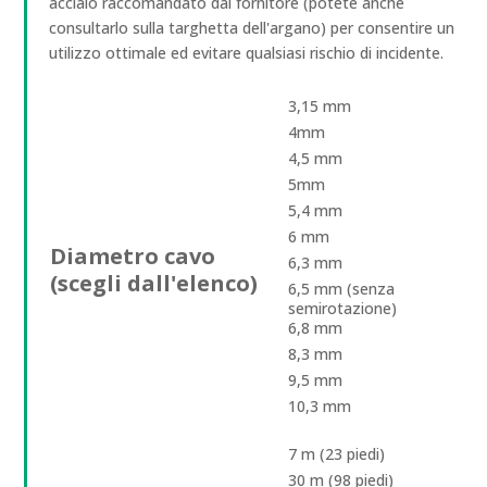
acciaio raccomandato dal fornitore (potete anche
consultarlo sulla targhetta dell'argano) per consentire un
utilizzo ottimale ed evitare qualsiasi rischio di incidente.
3,15 mm
4mm
4,5 mm
5mm
5,4 mm
6 mm
Diametro cavo
6,3 mm
(scegli dall'elenco)
6,5 mm (senza
semirotazione)
6,8 mm
8,3 mm
9,5 mm
10,3 mm
7 m (23 piedi)
30 m (98 piedi)