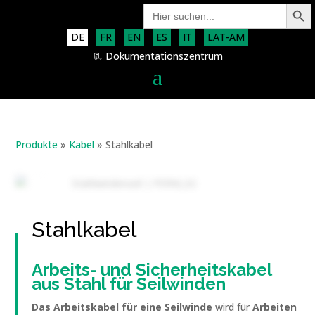
Search Button
Search
for:
DE
FR
EN
ES
IT
LAT-AM
📃 Dokumentationszentrum
Produkte
»
Kabel
»
Stahlkabel
Stahlkabel
Arbeits- und Sicherheitskabel
aus Stahl für Seilwinden
Das Arbeitskabel für eine Seilwinde
wird für
Arbeiten